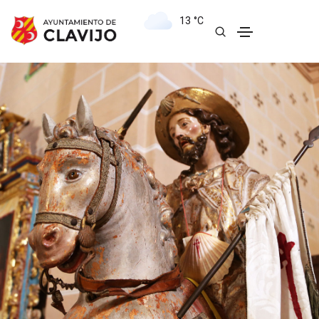
13
°C