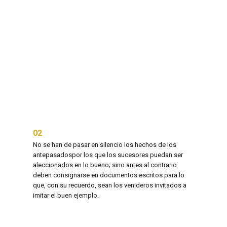
firma.
Apóst
arzob
y de 
por i
desha
acord
02
04
No se han de pasar en silencio los hechos de los
Escri
antepasadospor los que los sucesores puedan ser
hacer 
aleccionados en lo bueno; sino antes al contrario
nuest
deben consignarse en documentos escritos para lo
que, con su recuerdo, sean los venideros invitados a
imitar el buen ejemplo.