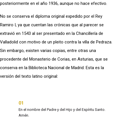
posteriormente en el año 1936, aunque no hace efectivo.
No se conserva el diploma original expedido por el Rey
Ramiro I, ya que cuentan las crónicas que al parecer se
extravió en 1543 al ser presentado en la Chancillería de
Valladolid con motivo de un pleito contra la villa de Pedraza.
Sin embargo, existen varias copias, entre otras una
procedente del Monasterio de Corias, en Asturias, que se
conserva en la Biblioteca Nacional de Madrid. Esta es la
versión del texto latino original:
01
03
e la
En el nombre del Padre y del Hijo y del Espíritu Santo.
Por el
Amén.
reina 
 en el
herma
n
de la 